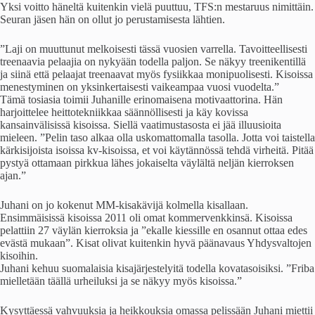
Yksi voitto häneltä kuitenkin vielä puuttuu, TFS:n mestaruus nimittäin.
Seuran jäsen hän on ollut jo perustamisesta lähtien.
”Laji on muuttunut melkoisesti tässä vuosien varrella. Tavoitteellisesti
treenaavia pelaajia on nykyään todella paljon. Se näkyy treenikentillä
ja siinä että pelaajat treenaavat myös fysiikkaa monipuolisesti. Kisoissa
menestyminen on yksinkertaisesti vaikeampaa vuosi vuodelta.”
Tämä tosiasia toimii Juhanille erinomaisena motivaattorina. Hän
harjoittelee heittotekniikkaa säännöllisesti ja käy kovissa
kansainvälisissä kisoissa. Siellä vaatimustasosta ei jää illuusioita
mieleen. ”Pelin taso alkaa olla uskomattomalla tasolla. Jotta voi taistella
kärkisijoista isoissa kv-kisoissa, et voi käytännössä tehdä virheitä. Pitää
pystyä ottamaan pirkkua lähes jokaiselta väylältä neljän kierroksen
ajan.”
Juhani on jo kokenut MM-kisakävijä kolmella kisallaan.
Ensimmäisissä kisoissa 2011 oli omat kommervenkkinsä. Kisoissa
pelattiin 27 väylän kierroksia ja ”ekalle kiessille en osannut ottaa edes
evästä mukaan”. Kisat olivat kuitenkin hyvä päänavaus Yhdysvaltojen
kisoihin.
Juhani kehuu suomalaisia kisajärjestelyitä todella kovatasoisiksi. ”Friba
mielletään täällä urheiluksi ja se näkyy myös kisoissa.”
Kysyttäessä vahvuuksia ja heikkouksia omassa pelissään Juhani miettii