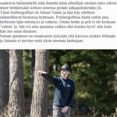
saattoivat hämmästellä mitä ihmettä tämä urheilijan oloinen mies oikein
tekee heittäessään kiekon toisensa perään jalkapallokentän yli.
Tämä frisbeegolffari oli Juhani Vainio ja hän käy edelleen
säännöllisesti hiomassa heittoaan. Frisbeegolfissa häntä onkin aina
kiehtonut lajin teknisyys ja vaikeus. Oman heitto ja peli ei ole koskaan
’valmis’ ja ’sitä voi aina parantaa vaikka olisi kuinka hyvä’ niin kuin
hän itse asian ilmaisee.
Saman ajatuksen on omaksunut nykyään yhä kasvava joukko fribaajia
ja Juhanin ei tarvitse enää yksin treenata heittojaan.