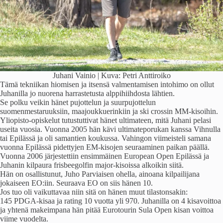
Juhani Vainio | Kuva: Petri Anttiroiko
Tämä tekniikan hiomisen ja itsensä valmentamisen intohimo on ollut
Juhanilla jo nuorena harrastetusta alppihiihdosta lähtien.
Se polku veikin hänet pujottelun ja suurpujottelun
suomenmestaruuksiin, maajoukkuerinkiin ja ski crossin MM-kisoihin.
Yliopisto-opiskelut tutustuttivat hänet ultimateen, mitä Juhani pelasi
useita vuosia. Vuonna 2005 hän kävi ultimateporukan kanssa Vihnulla
tai Epilässä ja oli samantien koukussa. Vahingon viimeisteli samana
vuonna Epilässä pidettyjen EM-kisojen seuraaminen paikan päällä.
Vuonna 2006 järjestettiin ensimmäinen European Open Epilässä ja
Juhanin kilpaura frisbeegolfin major-kisoissa alkoikin siitä.
Hän on osallistunut, Juho Parviaisen ohella, ainoana kilpailijana
jokaiseen EO:iin. Seuraava EO on siis hänen 10.
Jos tuo oli vaikuttavaa niin sitä on hänen muut tilastonsakin:
145 PDGA-kisaa ja rating 10 vuotta yli 970. Juhanilla on 4 kisavoittoa
ja yhtenä makeimpana hän pitää Eurotourin Sula Open kisan voittoa
viime vuodelta.