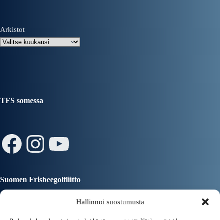
Arkistot
TFS somessa
Facebook
Instagram
YouTube
Suomen Frisbeegolfliitto
Hallinnoi suostumusta