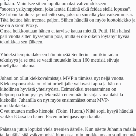
pitkään. Mainitsee sitten lopulta omaksi vahvuudekseen
”suoran ysikymppisen, joka lentää flättinä eikä feidaa siellä lopussa”.
Se friban kuuluisa perusheitto siis, joka on samalla yksi vaikeimmista.
Tätä heittoa hän treenaa paljon. Siihen hänellä on myös luottokiekko ja
se on Axiom Proxy.
Omaa heikkouttaan hänen ei tarvitse kauaa miettiä. Putti. Hän halusi
pari vuotta sitten hysseputin pois, mutta ei ole oikein löytänyt hyvää
tekniikkaa sen jälkeen.
Yhdeksi lempiradakseen hän nimeää Sentterin. Juurikin radan
teknisyys ja se että se vaatii muutakin kuin 160 metrisiä siivuja
miellyttää Juhania.
Juhani on ollut kiekkovalmistaja MVP:n tiimissä nyt neljä vuotta.
Kiekkosponsorista on ollut urheilijalle valtavasti apua ja hän on
kiitollinen hyvästä yhteistyöstä. Esimerkiksi treenaaminen on
helpompaa kun pystyy tekemään enemmän toistoja samanlaisilla
kiekoilla. Juhanilla on nyt myös ensimmäiset omat MVP-
nimikkokiekot.
Ovat muuten melko hienoja! (Toim. Huom.) Niitä sopii kysyä häneltä
vaikka IG:ssä tai hänen Facen urheilijasivujen kautta.
Palataan jutun lopuksi vielä treenien äärelle. Kun näette Juhanin radalla
tai kentällä sitä ysikymppistä hiomassa, niin moikkaamaan sopii mennä