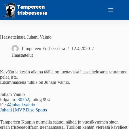
Skip
to
content
Haastattelussa Juhani Vainio
Tampereen Frisbeeseura
12.4.2020
Haastattelut
Kevään ja kesän aikana täällä on luettavissa haastattelusarja seuramme
pelaajista.
Ensimmäisenä tulilla on Juhani Vainio.
Juhani Vainio
Pdga nro
30752
, rating 994
IG:
@juhani.vainio
Juhani | MVP Disc Sports
Tampereen Kaupin nurmella saattoi nähdä jo vuosikymmen sitten
erään frisbeegolffarin treenaamassa. Tuolloin kentän vieressä kävelleet