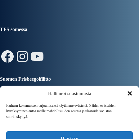
TFS somessa
Facebook
Instagram
YouTube
Suomen Frisbeegolfliitto
Hallinnoi suostumusta
Parhaan kokemuksen tarjoamiseksi käytämme evästeitä. Näiden evästeiden
hyväksyminen antaa meille mahdollisuuden seurata ja tilastoida sivuston
suorituskykyä.
Tampereen Kaupunki
Hyväksy