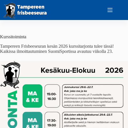
Skip
to
content
Kurssitoiminta
Tampereen Frisbeeseuran kesän 2026 kurssitarjonta tulee tässä!
Kaikissa ilmoittautuminen SuomiSportissa avautuu viikolla 23.