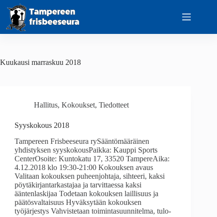
Skip
to
content
Kuukausi
marraskuu 2018
Hallitus
,
Kokoukset
,
Tiedotteet
Syyskokous 2018
Tampereen Frisbeeseura rySääntömääräinen
yhdistyksen syyskokousPaikka: Kauppi Sports
CenterOsoite: Kuntokatu 17, 33520 TampereAika:
4.12.2018 klo 19:30-21:00 Kokouksen avaus
Valitaan kokouksen puheenjohtaja, sihteeri, kaksi
pöytäkirjantarkastajaa ja tarvittaessa kaksi
ääntenlaskijaa Todetaan kokouksen laillisuus ja
päätösvaltaisuus Hyväksytään kokouksen
työjärjestys Vahvistetaan toimintasuunnitelma, tulo-