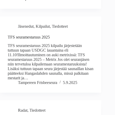
Jäsenedut
,
Kilpailut
,
Tiedotteet
TFS seuramestaruus 2025
TFS seuramestaruus 2025 kilpailu järjestetään
tuttuun tapaan USDGC lauantaina eli
11.10!Ilmoittautuminen on auki metrixissä: TFS
seuramestaruus 2025 – Metrix Jos olet seuranjäsen
niin tervetuloa kilpailemaan seuramestaruuksista!
Lisäksi tuttuun tapaan seura järjestää saunaillan kisan
päätteeksi Hangaslahden saunalla, missä palkitaan
mestarit ja…
Tampereen Frisbeeseura
5.9.2025
Radat
,
Tiedotteet