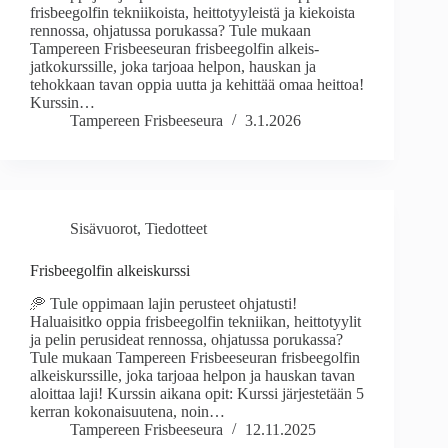
frisbeegolfin tekniikoista, heittotyyleistä ja kiekoista
rennossa, ohjatussa porukassa? Tule mukaan
Tampereen Frisbeeseuran frisbeegolfin alkeis-
jatkokurssille, joka tarjoaa helpon, hauskan ja
tehokkaan tavan oppia uutta ja kehittää omaa heittoa!
Kurssin…
Tampereen Frisbeeseura
3.1.2026
Sisävuorot
,
Tiedotteet
Frisbeegolfin alkeiskurssi
🥏 Tule oppimaan lajin perusteet ohjatusti!
Haluaisitko oppia frisbeegolfin tekniikan, heittotyylit
ja pelin perusideat rennossa, ohjatussa porukassa?
Tule mukaan Tampereen Frisbeeseuran frisbeegolfin
alkeiskurssille, joka tarjoaa helpon ja hauskan tavan
aloittaa laji! Kurssin aikana opit: Kurssi järjestetään 5
kerran kokonaisuutena, noin…
Tampereen Frisbeeseura
12.11.2025