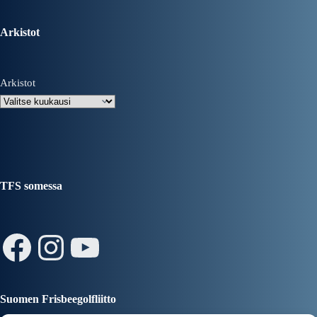
Arkistot
Arkistot
TFS somessa
Facebook
Instagram
YouTube
Suomen Frisbeegolfliitto