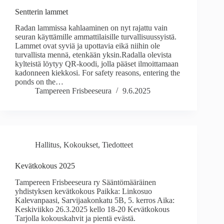
Sentterin lammet
Radan lammissa kahlaaminen on nyt rajattu vain
seuran käyttämille ammattilaisille turvallisuussyistä.
Lammet ovat syviä ja upottavia eikä niihin ole
turvallista mennä, etenkään yksin.Radalla olevista
kylteistä löytyy QR-koodi, jolla pääset ilmoittamaan
kadonneen kiekkosi. For safety reasons, entering the
ponds on the…
Tampereen Frisbeeseura
9.6.2025
Hallitus
,
Kokoukset
,
Tiedotteet
Kevätkokous 2025
Tampereen Frisbeeseura ry Sääntömääräinen
yhdistyksen kevätkokous Paikka: Linkosuo
Kalevanpaasi, Sarvijaakonkatu 5B, 5. kerros Aika:
Keskiviikko 26.3.2025 kello 18-20 Kevätkokous
Tarjolla kokouskahvit ja pientä evästä.