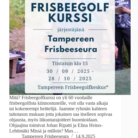
Mitä? Frisbeegolfkurssi on yli 60 vuotiaille
frisbeegolfista kiinnostuneille, voit olla vasta alkaja
tai kokeneempi heittelijä. Jaamme ryhmän kahteen
taitotason mukaan jotta jokainen saa itselleen sopivaa
ohjausta, myös liikuntarajoitteet huomioidaan.
Ohjaajina toimivat Johan Ripatti ja Elina Heino-
Lehtimäki Missä ja milloin? Max…
Tampereen Frisbeeseura
14.9.2025