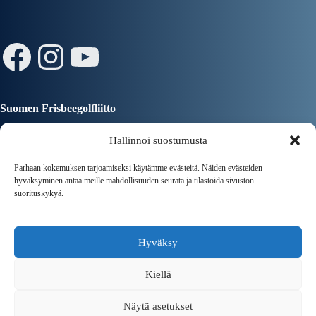
Facebook
Instagram
YouTube
Suomen Frisbeegolfliitto
Hallinnoi suostumusta
Parhaan kokemuksen tarjoamiseksi käytämme evästeitä. Näiden evästeiden
hyväksyminen antaa meille mahdollisuuden seurata ja tilastoida sivuston
suorituskykyä.
Tampereen Kaupunki
Hyväksy
Kiellä
Näytä asetukset