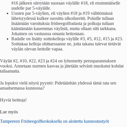
#16 jälkeen siirrytään suoraan väylälle #18, eli ensimmäiselle
uudelle par 5-väylälle.
Uusien par 5-väylien, eli väylien #18 ja #19 välittömässä
läheisyydessä kulkee suosittu ulkoilureitti. Poluille tullaan
lisäämään varoituksia frisbeegolfradasta ja polkuja tullaan
kääntämään kauemmas väylistä, mutta ollaan silti tarkkana.
Jokainen on vastuussa omasta heitostaan.
Radalle on lisätty soittokelloja väylille #3, #5, #12, #15 ja #23.
Soittakaa kelloja ohittaessanne ne, jotta takana tulevat tietävät
väylän olevan heitolle vapaa.
Väylät #2, #10, #22, #23 ja #24 on lyhennetty perusparannuksen
vuoksi. Annetaan nurmen kasvaa ja jätetään selvästi muokatut kohdat
tallaamatta.
Ja lopuksi vielä nöyrä pyyntö: Pidetäänhän yhdessä tämä rata sen
ansaitsemassa kunnossa?
Hyviä heittoja!
Lue myös
Tampereen Frisbeegolfkeskuksella on aloitettu kunnostustyöt