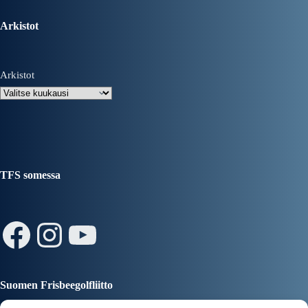
Arkistot
Arkistot
TFS somessa
Facebook
Instagram
YouTube
Suomen Frisbeegolfliitto