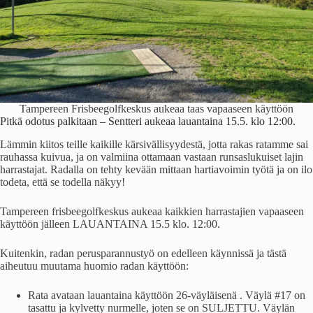
Tampereen Frisbeegolfkeskus aukeaa taas vapaaseen käyttöön
Pitkä odotus palkitaan – Sentteri aukeaa lauantaina 15.5. klo 12:00.
Lämmin kiitos teille kaikille kärsivällisyydestä, jotta rakas ratamme sai
rauhassa kuivua, ja on valmiina ottamaan vastaan runsaslukuiset lajin
harrastajat. Radalla on tehty kevään mittaan hartiavoimin työtä ja on ilo
todeta, että se todella näkyy!
Tampereen frisbeegolfkeskus aukeaa kaikkien harrastajien vapaaseen
käyttöön jälleen LAUANTAINA 15.5 klo. 12:00.
Kuitenkin, radan perusparannustyö on edelleen käynnissä ja tästä
aiheutuu muutama huomio radan käyttöön:
Rata avataan lauantaina käyttöön 26-väyläisenä . Väylä #17 on
tasattu ja kylvetty nurmelle, joten se on SULJETTU. Väylän