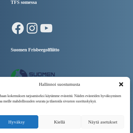
TFS somessa
Facebook
Instagram
YouTube
Suomen Frisbeegolfliitto
Hallinnoi suostumusta
haan kokemuksen tarjoamiseksi käytämme evästeitä. Näiden evästeiden hyväksyminen
Tampereen Kaupunki
aa meille mahdollisuuden seurata ja tilastoida sivuston suorituskykyä.
Hyväksy
Kiellä
Näytä asetukset