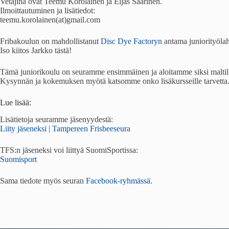
Vetäjinä ovat Teemu Korolainen ja Eljas Saarinen.
Ilmoittautuminen ja lisätiedot:
teemu.korolainen(at)gmail.com
Fribakoulun on mahdollistanut
Disc Dye Factoryn
antama juniorityölahj
Iso kiitos Jarkko tästä!
Tämä juniorikoulu on seuramme ensimmäinen ja aloitamme siksi maltillis
Kysynnän ja kokemuksen myötä katsomme onko lisäkursseille tarvetta
Lue lisää:
Lisätietoja seuramme jäsenyydestä:
Liity jäseneksi | Tampereen Frisbeeseura
TFS:n jäseneksi voi liittyä SuomiSportissa:
Suomisport
Sama tiedote myös seuran
Facebook-ryhmässä
.