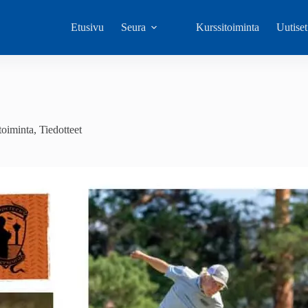
Etusivu
Seura
Kurssitoiminta
Uutiset
toiminta
,
Tiedotteet