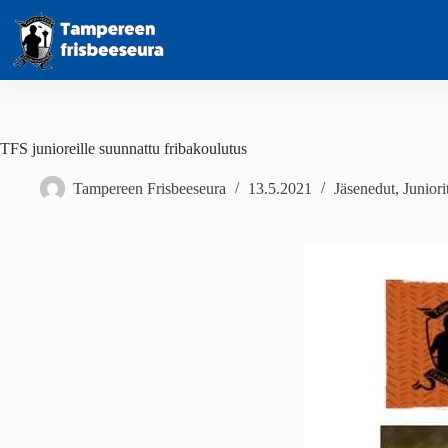
Skip
to
content
TFS junioreille suunnattu fribakoulutus
Tampereen Frisbeeseura
13.5.2021
Jäsenedut
,
Juniori