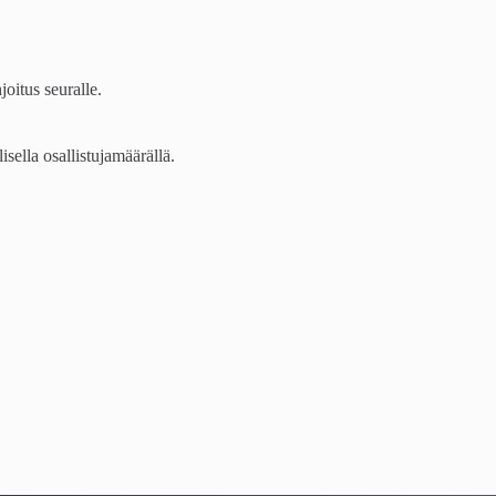
oitus seuralle.
ella osallistujamäärällä.
.