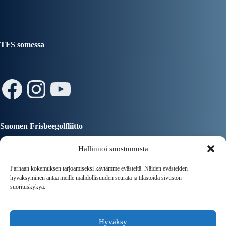
TFS somessa
Facebook
Instagram
YouTube
Suomen Frisbeegolfliitto
Hallinnoi suostumusta
Parhaan kokemuksen tarjoamiseksi käytämme evästeitä. Näiden evästeiden
hyväksyminen antaa meille mahdollisuuden seurata ja tilastoida sivuston
suorituskykyä.
Tampereen Kaupunki
Hyväksy