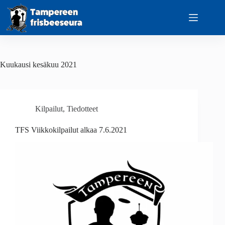
Skip
to
content
Kuukausi
kesäkuu 2021
Kilpailut
,
Tiedotteet
TFS Viikkokilpailut alkaa 7.6.2021