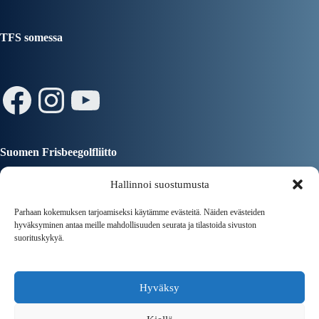
TFS somessa
Facebook
Instagram
YouTube
Suomen Frisbeegolfliitto
Hallinnoi suostumusta
Parhaan kokemuksen tarjoamiseksi käytämme evästeitä. Näiden evästeiden
hyväksyminen antaa meille mahdollisuuden seurata ja tilastoida sivuston
suorituskykyä.
Tampereen Kaupunki
Hyväksy