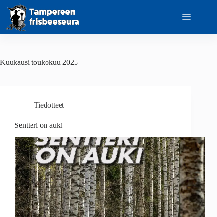
Skip
to
content
Kuukausi
toukokuu 2023
Tiedotteet
Sentteri on auki