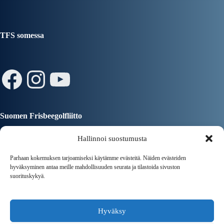
TFS somessa
Facebook
Instagram
YouTube
Suomen Frisbeegolfliitto
Hallinnoi suostumusta
Parhaan kokemuksen tarjoamiseksi käytämme evästeitä. Näiden evästeiden
hyväksyminen antaa meille mahdollisuuden seurata ja tilastoida sivuston
suorituskykyä.
Tampereen Kaupunki
Hyväksy