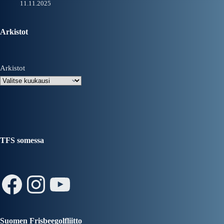
11.11.2025
Arkistot
Arkistot
TFS somessa
Facebook
Instagram
YouTube
Suomen Frisbeegolfliitto