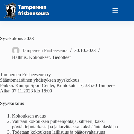
Skip
to
content
Syyskokous 2023
Tampereen Frisbeeseura
30.10.2023
Hallitus
,
Kokoukset
,
Tiedotteet
Tampereen Frisbeeseura ry
Sääntömääräinen yhdistyksen syyskokous
Paikka: Kauppi Sport Center, Kuntokatu 17, 33520 Tampere
Aika: 07.11.2023 klo 18:00
Syyskokous
Kokouksen avaus
Valitaan kokouksen puheenjohtaja, sihteeri, kaksi
pöytäkirjantarkastajaa ja tarvittaessa kaksi ääntenlaskijaa
Todetaan kokouksen laillisuus ja päätösvaltaisuus