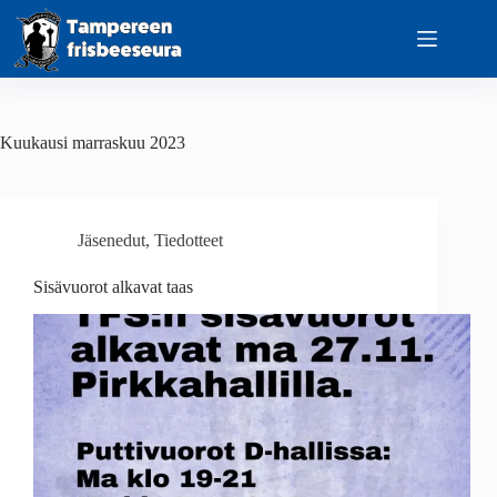
Skip
to
content
Kuukausi
marraskuu 2023
Jäsenedut
,
Tiedotteet
Sisävuorot alkavat taas