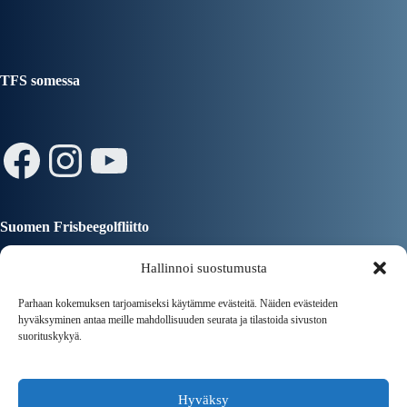
TFS somessa
Facebook
Instagram
YouTube
Suomen Frisbeegolfliitto
Hallinnoi suostumusta
Parhaan kokemuksen tarjoamiseksi käytämme evästeitä. Näiden evästeiden
hyväksyminen antaa meille mahdollisuuden seurata ja tilastoida sivuston
suorituskykyä.
Tampereen Kaupunki
Hyväksy