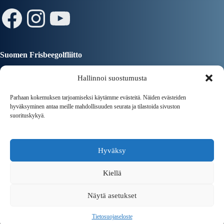
Facebook
Instagram
YouTube
Suomen Frisbeegolfliitto
Hallinnoi suostumusta
Parhaan kokemuksen tarjoamiseksi käytämme evästeitä. Näiden evästeiden
hyväksyminen antaa meille mahdollisuuden seurata ja tilastoida sivuston
suorituskykyä.
Tampereen Kaupunki
Hyväksy
Kiellä
Näytä asetukset
Copyright © 2026 Tampereen Frisbeeseura ry | Powered by
Tietosuojaseloste
CreativeThemes