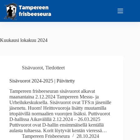
Skip
to
content
Kuukausi
lokakuu 2024
Sisävuorot
,
Tiedotteet
Sisävuorot 2024-2025 | Päivitetty
Tampereen frisbeeseuran sisävuorot alkavat
maanantaina 2.12.2024 Tampereen Messu- ja
Urheilukeskuksella. Sisävuorot ovat TFS:n jäsenille
jäsenetu. Huom! Heittovuoroja lisätty muutamilla
irtopäivillä normaalien vuorojen lisäksi. Puttivuorot
D-hallissa Aikavälillä 2.12.2024 – 26.03.2025
Puttivuorot ovat D-hallin ensimmäisellä kentällä
aulasta tultaessa. Korit löytyvät kentän vieressä…
Tampereen Frisbeeseura
28.10.2024