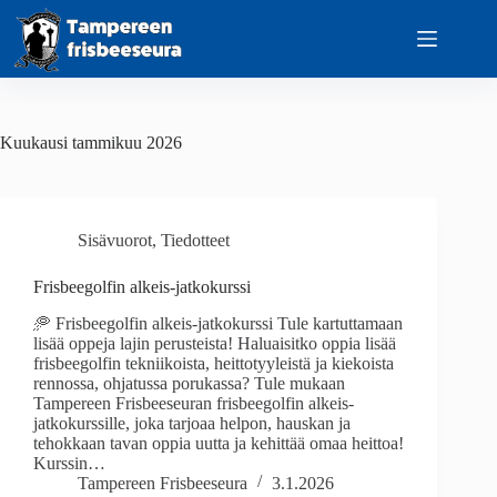
Skip
to
content
Kuukausi
tammikuu 2026
Sisävuorot
,
Tiedotteet
Frisbeegolfin alkeis-jatkokurssi
🥏 Frisbeegolfin alkeis-jatkokurssi Tule kartuttamaan
lisää oppeja lajin perusteista! Haluaisitko oppia lisää
frisbeegolfin tekniikoista, heittotyyleistä ja kiekoista
rennossa, ohjatussa porukassa? Tule mukaan
Tampereen Frisbeeseuran frisbeegolfin alkeis-
jatkokurssille, joka tarjoaa helpon, hauskan ja
tehokkaan tavan oppia uutta ja kehittää omaa heittoa!
Kurssin…
Tampereen Frisbeeseura
3.1.2026