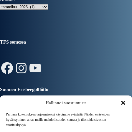
TFS somessa
Facebook
Instagram
YouTube
Suomen Frisbeegolfliitto
Hallinnoi suostumusta
Parhaan kokemuksen tarjoamiseksi käytämme evästeitä. Näiden evästeiden
hyväksyminen antaa meille mahdollisuuden seurata ja tilastoida sivuston
suorituskykyä.