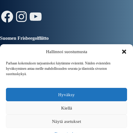
Facebook
Instagram
YouTube
Suomen Frisbeegolfliitto
Hallinnoi suostumusta
Parhaan kokemuksen tarjoamiseksi käytämme evästeitä. Näiden evästeiden
hyväksyminen antaa meille mahdollisuuden seurata ja tilastoida sivuston
suorituskykyä.
Tampereen Kaupunki
Hyväksy
Kiellä
Näytä asetukset
Copyright © 2026 Tampereen Frisbeeseura ry | Powered by