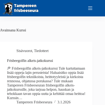
Skip
to
content
Avainsana
Kurssi
Sisävuorot
,
Tiedotteet
Frisbeegolfin alkeis-jatkokurssi
🥏 Frisbeegolfin alkeis-jatkokurssi Tule kartuttamaan
lisää oppeja lajin perusteista! Haluaisitko oppia lisää
frisbeegolfin tekniikoista, heittotyyleistä ja kiekoista
rennossa, ohjatussa porukassa? Tule mukaan
Tampereen Frisbeeseuran frisbeegolfin alkeis-
jatkokurssille, joka tarjoaa helpon, hauskan ja
tehokkaan tavan oppia uutta ja kehittää omaa heittoa!
Kurssin…
Tampereen Frisbeeseura
3.1.2026