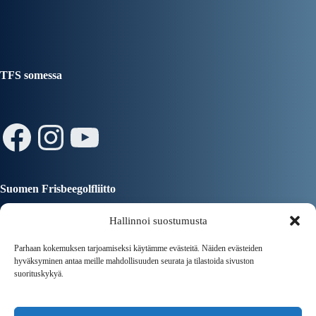
TFS somessa
Facebook
Instagram
YouTube
Suomen Frisbeegolfliitto
Hallinnoi suostumusta
Parhaan kokemuksen tarjoamiseksi käytämme evästeitä. Näiden evästeiden
hyväksyminen antaa meille mahdollisuuden seurata ja tilastoida sivuston
suorituskykyä.
Tampereen Kaupunki