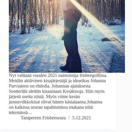
Nyt valitaan vuoden 2021 naistoimija frisbeegolfissa.
Meidän aktiivinen kisajärjestäjä ja idearikas Johanna
Parviainen on ehdolla. Johannan ajatuksesta
Sentterillä alettiin kisaamaan Kesäkisoja. Hän myös
järjesti useita niistä. Myös viime kesän
junnuviikkokisat olivat hänen käsialaansa.Johanna
on kaikissa seuran tapahtumissa mukana niitä
tekemässä…
Tampereen Frisbeeseura
5.12.2021