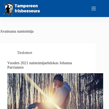
Skip
to
content
Avainsana
naistoimija
Tiedotteet
Vuoden 2021 naistoimijaehdokas Johanna
Parviainen