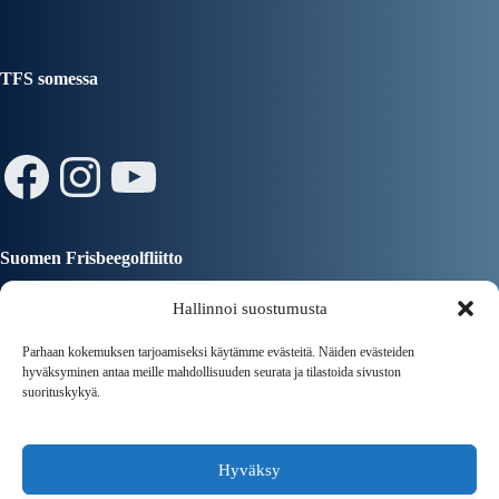
TFS somessa
Facebook
Instagram
YouTube
Suomen Frisbeegolfliitto
Hallinnoi suostumusta
Parhaan kokemuksen tarjoamiseksi käytämme evästeitä. Näiden evästeiden
hyväksyminen antaa meille mahdollisuuden seurata ja tilastoida sivuston
suorituskykyä.
Tampereen Kaupunki
Hyväksy