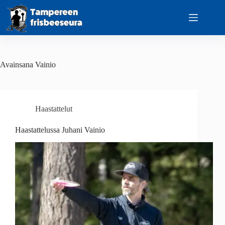
Skip
to
content
Avainsana
Vainio
Haastattelut
Haastattelussa Juhani Vainio