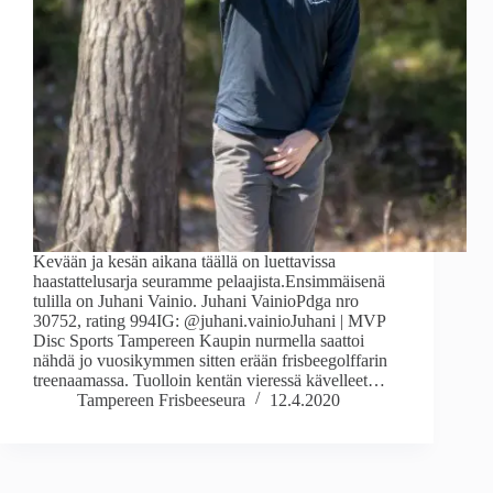
Kevään ja kesän aikana täällä on luettavissa
haastattelusarja seuramme pelaajista.Ensimmäisenä
tulilla on Juhani Vainio. Juhani VainioPdga nro
30752, rating 994IG: @juhani.vainioJuhani | MVP
Disc Sports Tampereen Kaupin nurmella saattoi
nähdä jo vuosikymmen sitten erään frisbeegolffarin
treenaamassa. Tuolloin kentän vieressä kävelleet…
Tampereen Frisbeeseura
12.4.2020