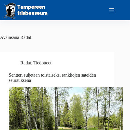
Skip
to
content
Avainsana
Radat
Radat
,
Tiedotteet
Sentteri suljetaan toistaiseksi rankkojen sateiden
seurauksena