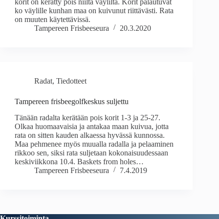
korit on kerätty pois niiltä väyliltä. Korit palautuvat
ko väylille kunhan maa on kuivunut riittävästi. Rata
on muuten käytettävissä.
Tampereen Frisbeeseura
20.3.2020
Radat
,
Tiedotteet
Tampereen frisbeegolfkeskus suljettu
Tänään radalta kerätään pois korit 1-3 ja 25-27.
Olkaa huomaavaisia ja antakaa maan kuivua, jotta
rata on sitten kauden alkaessa hyvässä kunnossa.
Maa pehmenee myös muualla radalla ja pelaaminen
rikkoo sen, siksi rata suljetaan kokonaisuudessaan
keskiviikkona 10.4. Baskets from holes…
Tampereen Frisbeeseura
7.4.2019
Kurssitoiminta