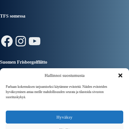
TFS somessa
Facebook
Instagram
YouTube
Suomen Frisbeegolfliitto
Hallinnoi suostumusta
Parhaan kokemuksen tarjoamiseksi käytämme evästeitä. Näiden evästeiden
hyväksyminen antaa meille mahdollisuuden seurata ja tilastoida sivuston
suorituskykyä.
Tampereen Kaupunki
Hyväksy