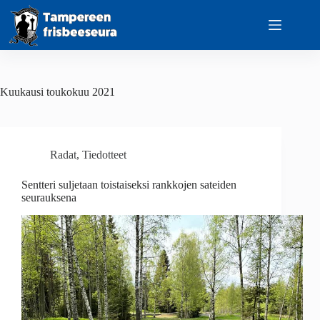
Skip
to
content
Kuukausi
toukokuu 2021
Radat
,
Tiedotteet
Sentteri suljetaan toistaiseksi rankkojen sateiden
seurauksena