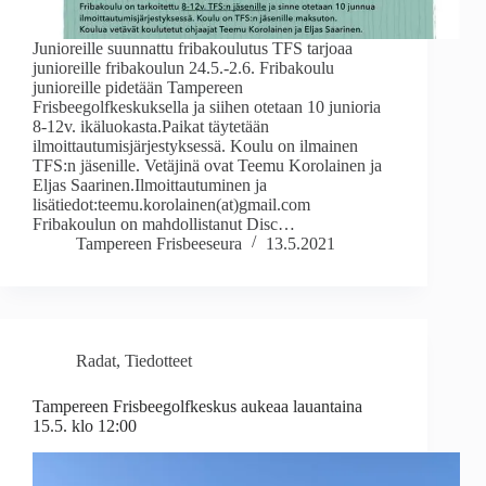
Junioreille suunnattu fribakoulutus TFS tarjoaa
junioreille fribakoulun 24.5.-2.6. Fribakoulu
junioreille pidetään Tampereen
Frisbeegolfkeskuksella ja siihen otetaan 10 junioria
8-12v. ikäluokasta.Paikat täytetään
ilmoittautumisjärjestyksessä. Koulu on ilmainen
TFS:n jäsenille. Vetäjinä ovat Teemu Korolainen ja
Eljas Saarinen.Ilmoittautuminen ja
lisätiedot:teemu.korolainen(at)gmail.com
Fribakoulun on mahdollistanut Disc…
Tampereen Frisbeeseura
13.5.2021
Radat
,
Tiedotteet
Tampereen Frisbeegolfkeskus aukeaa lauantaina
15.5. klo 12:00