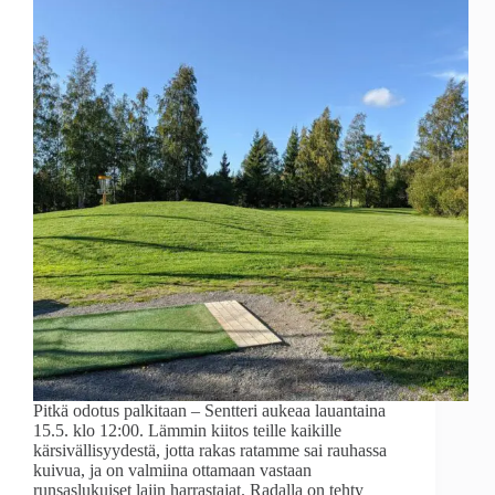
Pitkä odotus palkitaan – Sentteri aukeaa lauantaina
15.5. klo 12:00. Lämmin kiitos teille kaikille
kärsivällisyydestä, jotta rakas ratamme sai rauhassa
kuivua, ja on valmiina ottamaan vastaan
runsaslukuiset lajin harrastajat. Radalla on tehty