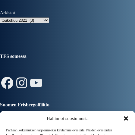
Arkistot
TFS somessa
Facebook
Instagram
YouTube
Suomen Frisbeegolfliitto
Hallinnoi suostumusta
Parhaan kokemuksen tarjoamiseksi käytämme evästeitä. Näiden evästeiden